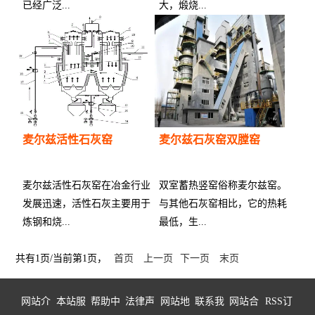
已经广泛...
大，煅烧...
供应商：
供应商：
麦尔兹活性石灰窑
麦尔兹石灰窑双膛窑
麦尔兹活性石灰窑在冶金行业
双室蓄热竖窑俗称麦尔兹窑。
发展迅速，活性石灰主要用于
与其他石灰窑相比，它的热耗
炼钢和烧...
最低，生...
供应商：
供应商：
共有1页/当前第1页，
首页
上一页
下一页
末页
网站介
本站服
帮助中
法律声
网站地
联系我
网站合
RSS订