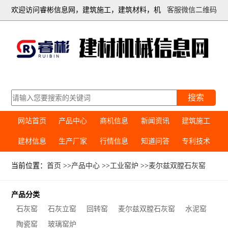
欢迎访问睿彬信息网，建筑施工，建筑材料，机
客服微信二维码
械设备综合信息平台
搜索
网站首页
产品中心
商机信息
新闻资讯
建筑施工
建材信息
生产厂家
行情信息
知道问答
专利技术
当前位置：
首页
>>
产品中心
>>
工业窑炉
>>
麦尔兹双膛石灰窑
产品分类
石灰窑
石灰立窑
回转窑
麦尔兹双膛石灰窑
水泥窑
陶瓷窑
玻璃窑炉