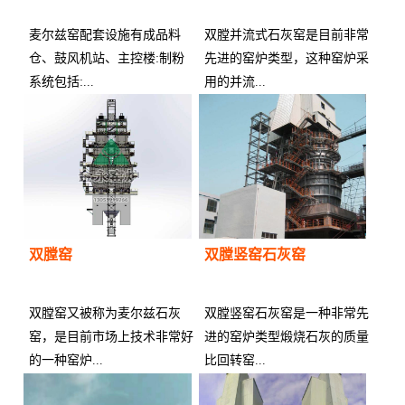
麦尔兹窑配套设施有成品料
双膛并流式石灰窑是目前非常
仓、鼓风机站、主控楼:制粉
先进的窑炉类型，这种窑炉采
系统包括:...
用的并流...
供应商：
供应商：
双膛窑
双膛竖窑石灰窑
双膛窑又被称为麦尔兹石灰
双膛竖窑石灰窑是一种非常先
窑，是目前市场上技术非常好
进的窑炉类型煅烧石灰的质量
的一种窑炉...
比回转窑...
供应商：
供应商：