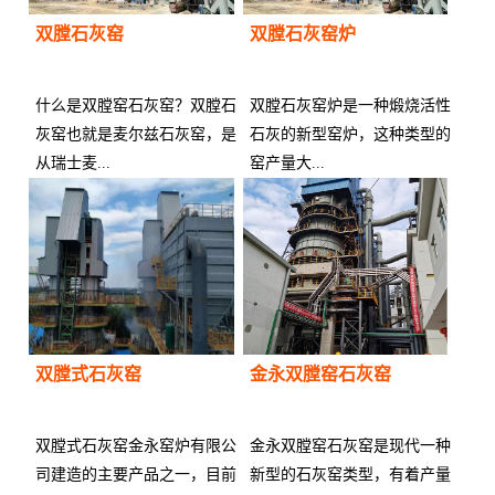
双膛石灰窑
双膛石灰窑炉
什么是双膛窑石灰窑？双膛石
双膛石灰窑炉是一种煅烧活性
灰窑也就是麦尔兹石灰窑，是
石灰的新型窑炉，这种类型的
从瑞士麦...
窑产量大...
供应商：
供应商：
双膛式石灰窑
金永双膛窑石灰窑
双膛式石灰窑金永窑炉有限公
金永双膛窑石灰窑是现代一种
司建造的主要产品之一，目前
新型的石灰窑类型，有着产量