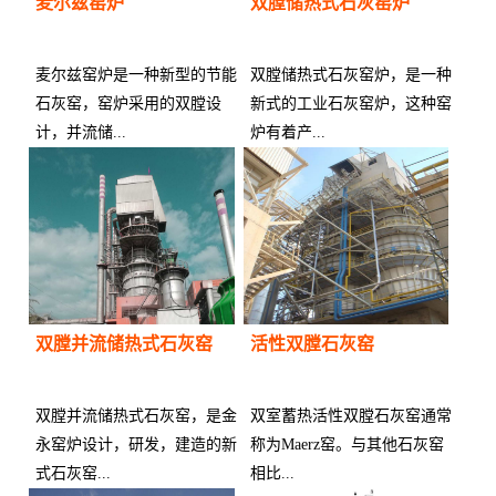
麦尔兹窑炉
双膛储热式石灰窑炉
麦尔兹窑炉是一种新型的节能
双膛储热式石灰窑炉，是一种
石灰窑，窑炉采用的双膛设
新式的工业石灰窑炉，这种窑
计，并流储...
炉有着产...
供应商：
供应商：
双膛并流储热式石灰窑
活性双膛石灰窑
双膛并流储热式石灰窑，是金
双室蓄热活性双膛石灰窑通常
永窑炉设计，研发，建造的新
称为Maerz窑。与其他石灰窑
式石灰窑...
相比...