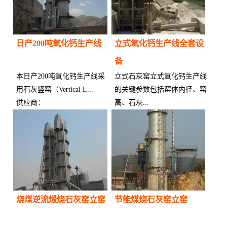
日产200吨氧化钙生产线
立式氧化钙生产线全套设
备
本日产200吨氧化钙生产线采
立式石灰窑立式氧化钙生产线
用石灰竖窑（Vertical L...
的关键参数包括窑体内径、窑
供应商：
高、石灰...
供应商：
烧煤逆流煅烧石灰窑立窑
节能煤烧石灰窑立窑