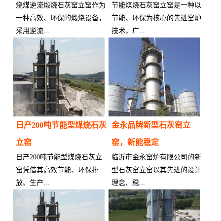
烧煤逆流煅烧石灰窑立窑作为
节能煤烧石灰窑立窑是一种以
一种高效、环保的煅烧设备，
节能、环保为核心的先进窑炉
采用逆流...
技术，广...
供应商：
供应商：
日产200吨节能型煤烧石灰
金永品牌新型石灰窑立
立窑
窑，新能稳定
日产200吨节能型煤烧石灰立
临沂市金永窑炉有限公司的新
窑凭借其高效节能、环保排
型石灰窑立窑以其先进的设计
放、生产...
理念、稳...
供应商：
供应商：