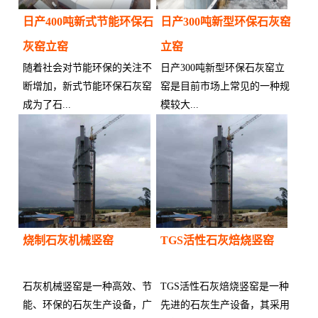
日产400吨新式节能环保石
日产300吨新型环保石灰窑
灰窑立窑
立窑
随着社会对节能环保的关注不
日产300吨新型环保石灰窑立
断增加，新式节能环保石灰窑
窑是目前市场上常见的一种规
成为了石...
模较大...
供应商：
供应商：
烧制石灰机械竖窑
TGS活性石灰焙烧竖窑
石灰机械竖窑是一种高效、节
TGS活性石灰焙烧竖窑是一种
能、环保的石灰生产设备，广
先进的石灰生产设备，其采用