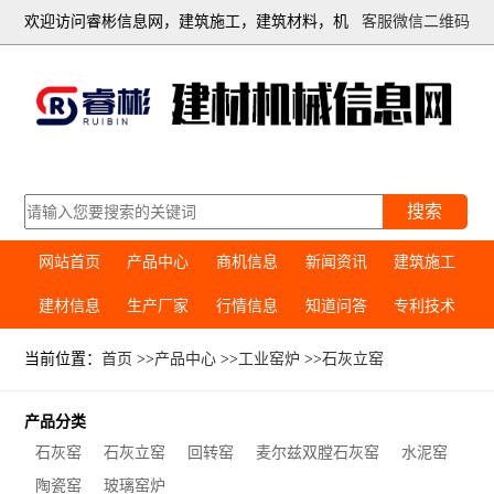
欢迎访问睿彬信息网，建筑施工，建筑材料，机
客服微信二维码
械设备综合信息平台
搜索
网站首页
产品中心
商机信息
新闻资讯
建筑施工
建材信息
生产厂家
行情信息
知道问答
专利技术
当前位置：
首页
>>
产品中心
>>
工业窑炉
>>
石灰立窑
产品分类
石灰窑
石灰立窑
回转窑
麦尔兹双膛石灰窑
水泥窑
陶瓷窑
玻璃窑炉