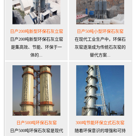
日产200吨新型环保石灰立窑
日产50吨小型环保石灰窑
日产200吨新型环保石灰立窑
在现代工业生产中，环保石
是集高效、节能、环保于一
灰窑逐渐成为传统石灰窑的
体的...
替代方案...
日产500吨环保石灰窑
300吨节能环保立式石灰窑
日产500吨环保石灰窑是现代
随着环保意识的增强和可持