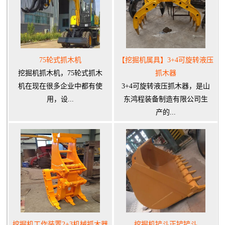
75轮式抓木机
【挖掘机属具】3+4可旋转液压
挖掘机抓木机，75轮式抓木
抓木器
机在现在很多企业中都有使
3+4可旋转液压抓木器，是山
用，设...
东鸿程装备制造有限公司生
产的...
挖掘机工作装置2+3机械抓木器
挖掘机铲斗正铲铲斗