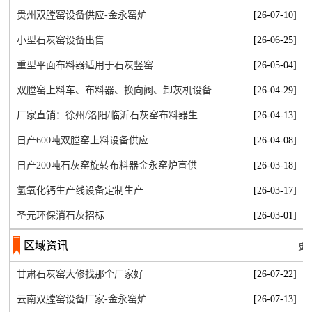
贵州双膛窑设备供应-金永窑炉
[26-07-10]
小型石灰窑设备出售
[26-06-25]
重型平面布料器适用于石灰竖窑
[26-05-04]
双膛窑上料车、布料器、换向阀、卸灰机设备...
[26-04-29]
厂家直销：徐州/洛阳/临沂石灰窑布料器生...
[26-04-13]
日产600吨双膛窑上料设备供应
[26-04-08]
日产200吨石灰窑旋转布料器金永窑炉直供
[26-03-18]
氢氧化钙生产线设备定制生产
[26-03-17]
圣元环保消石灰招标
[26-03-01]
区域资讯
更
甘肃石灰窑大修找那个厂家好
[26-07-22]
云南双膛窑设备厂家-金永窑炉
[26-07-13]