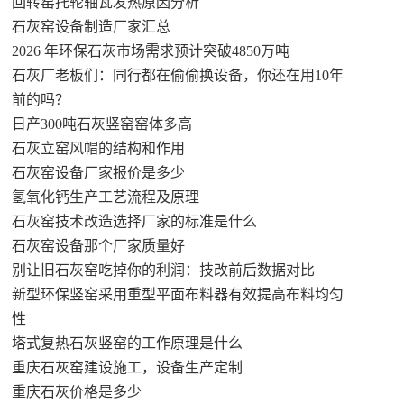
回转窑托轮轴瓦发热原因分析
石灰窑设备制造厂家汇总
2026 年环保石灰市场需求预计突破4850万吨
石灰厂老板们：同行都在偷偷换设备，你还在用10年
前的吗？
日产300吨石灰竖窑窑体多高
石灰立窑风帽的结构和作用
石灰窑设备厂家报价是多少
氢氧化钙生产工艺流程及原理
石灰窑技术改造选择厂家的标准是什么
石灰窑设备那个厂家质量好
别让旧石灰窑吃掉你的利润：技改前后数据对比
新型环保竖窑采用重型平面布料器有效提高布料均匀
性
塔式复热石灰竖窑的工作原理是什么
重庆石灰窑建设施工，设备生产定制
重庆石灰价格是多少