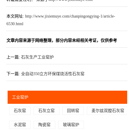
本文网址:
http://www.jixiemuye.com/chanpingongying-1/article-
6530.html
文章内容来源于网络整理，部分内容未经相关考证，仅供参考
上一篇:
石灰生产工业窑炉
下一篇:
全自动350立方环保煤烧活性石灰窑
工业窑炉
石灰窑
石灰立窑
回转窑
麦尔兹双膛石灰窑
水泥窑
陶瓷窑
玻璃窑炉