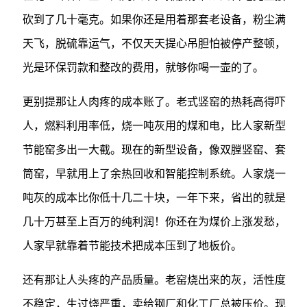
砍到了几十毫克。如果你还是用着那套老设备，粉尘满
天飞，脱硫靠运气，不仅天天提心吊胆怕被停产整顿，
光是环保罚款和整改的费用，就够你喝一壶的了。
更别提那让人肉疼的成本账了。老式竖窑的热耗高得吓
人，燃料利用率低，烧一吨灰用的煤和电，比人家新型
节能窑多出一大截。现在的新型设备，像双膛竖窑、套
筒窑，早就用上了余热回收和智能控制系统。人家烧一
吨灰的成本比你低十几二十块，一年下来，省出的就是
几十万甚至上百万的纯利润！你还在为煤价上涨发愁，
人家早就靠着节能技术把成本压到了地板价。
还有那让人头疼的产品质量。老窑烧出来的灰，活性度
不稳定，生过烧严重，卖给钢厂和化工厂总被压价。现