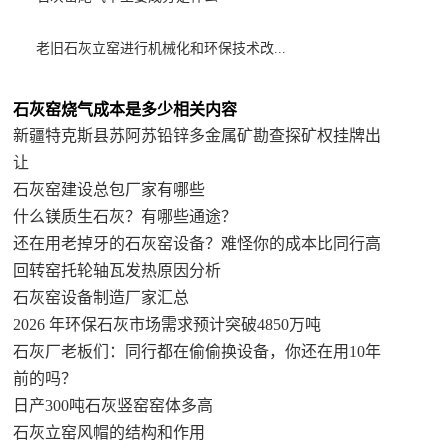
老旧石灰立窑进行机械化和环保技术改...
石灰窑烧气成本是多少相关内容
新疆特克斯县苏阿苏铅锌多金属矿勘查探矿权挂牌出
让
石灰窑建设总包厂家有哪些
什么镁质生石灰？有哪些通途？
还在用老掉牙的石灰窑设备？难怪你的成本比同行高
回转窑托轮轴瓦发热原因分析
石灰窑设备制造厂家汇总
2026 年环保石灰市场需求预计突破4850万吨
石灰厂老板们：同行都在偷偷换设备，你还在用10年
前的吗？
日产300吨石灰竖窑窑体多高
石灰立窑风帽的结构和作用