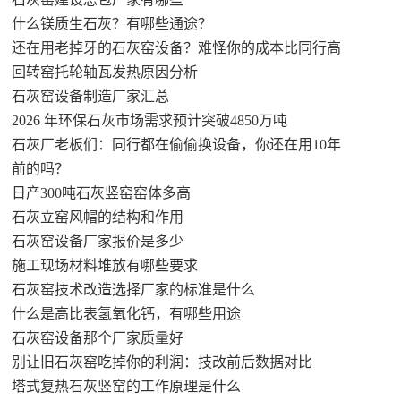
什么镁质生石灰？有哪些通途？
还在用老掉牙的石灰窑设备？难怪你的成本比同行高
回转窑托轮轴瓦发热原因分析
石灰窑设备制造厂家汇总
2026 年环保石灰市场需求预计突破4850万吨
石灰厂老板们：同行都在偷偷换设备，你还在用10年
前的吗？
日产300吨石灰竖窑窑体多高
石灰立窑风帽的结构和作用
石灰窑设备厂家报价是多少
施工现场材料堆放有哪些要求
石灰窑技术改造选择厂家的标准是什么
什么是高比表氢氧化钙，有哪些用途
石灰窑设备那个厂家质量好
别让旧石灰窑吃掉你的利润：技改前后数据对比
塔式复热石灰竖窑的工作原理是什么