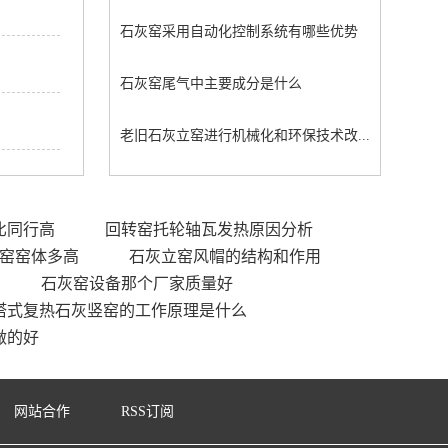
石灰窑采用自动化控制系统有哪些优势
石灰窑尾气中主要成分是什么
老旧石灰立窑进行机械化和环保技术改...
比同行高
回转窑托轮轴瓦发热原因分析
竖窑窑体多高
石灰立窑风帽的结构和作用
石灰窑设备那个厂家质量好
塔式复热石灰竖窑的工作原理是什么
做的好
网站合作
RSS订阅