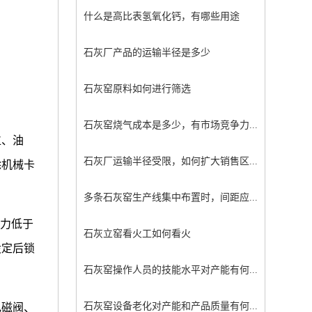
什么是高比表氢氧化钙，有哪些用途
石灰厂产品的运输半径是多少
石灰窑原料如何进行筛选
石灰窑烧气成本是多少，有市场竞争力...
位、油
石灰厂运输半径受限，如何扩大销售区...
除机械卡
多条石灰窑生产线集中布置时，间距应...
压力低于
石灰立窑看火工如何看火
设定后锁
石灰窑操作人员的技能水平对产能有何...
石灰窑设备老化对产能和产品质量有何...
电磁阀、