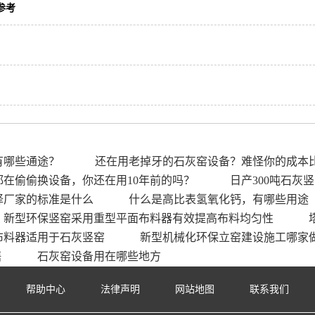
参考
有哪些通途？
还在用老掉牙的石灰窑设备？难怪你的成本
在偷偷换设备，你还在用10年前的吗？
日产300吨石灰
择厂家的标准是什么
什么是高比表氢氧化钙，有哪些用途
新型环保竖窑采用重型平面布料器有效提高布料均匀性
布料器适用于石灰竖窑
新型机械化环保立窑建设施工哪家
售
石灰窑设备用在哪些地方
帮助中心
法律声明
网站地图
联系我们