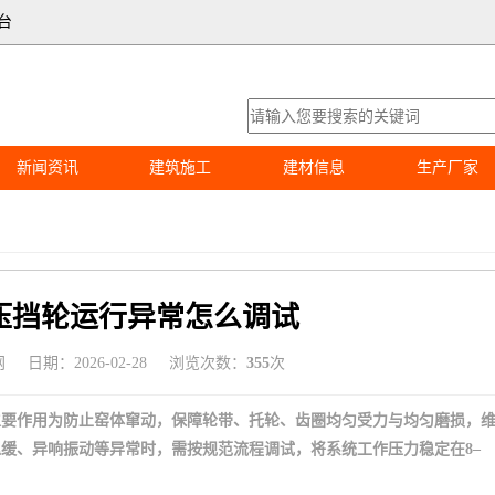
台
新闻资讯
建筑施工
建材信息
生产厂家
压挡轮运行异常怎么调试
网
日期：2026-02-28
浏览次数：
355
次
主要作用为防止窑体窜动，保障轮带、托轮、齿圈均匀受力与均匀磨损，
缓、异响振动等异常时，需按规范流程调试，将系统工作压力稳定在8–