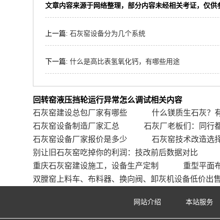
文章内容来源于网络整理，部分内容未经相关考证，仅供
上一篇:
石灰窑设备分为几个系统
下一篇:
什么是高比表氢氧化钙，有哪些用途
回转窑液压挡轮运行异常怎么调试相关内容
石灰窑建设总包厂家有哪些
什么镁质生石灰？
石灰窑设备制造厂家汇总
石灰厂老板们：同行都
石灰窑设备厂家报价是多少
石灰窑技术改造选
别让旧石灰窑吃掉你的利润：技改前后数据对比
重庆石灰窑建设施工，设备生产定制
重型平面
双膛窑上料车、布料器、换向阀、卸灰机设备低价出
网站介绍
本站服务