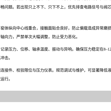
不畅问题。若出现只上不下、只下不上，优先排查电路信号与阀
与窑体纵向中心线重合，接触面贴合良好，防止偏载造成异常磨
衡轴向力，严禁单次大幅调整，防止受力恶化。
，记录压力、位移、轴承温度、振动与异响。确保压力稳定在8–12
无冲击。
固连接件、校验限位与压力仪表。规范调试与维护，可显著降低
定运行。