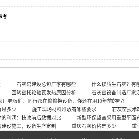
参考
让
石灰窑建设总包厂家有哪些
什么镁质生石灰？有
回转窑托轮轴瓦发热原因分析
石灰窑设备制造厂家
灰厂老板们：同行都在偷偷换设备，你还在用10年前的吗？
价是多少
施工现场材料堆放有哪些要求
石灰窑技术
你的利润：技改前后数据对比
新型环保竖窑采用重型平面
窑建设施工，设备生产定制
重庆石灰价格是多少
重