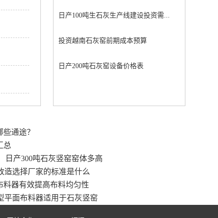
日产100吨生石灰生产线建设投资需...
投资越南石灰窑前期成本预算
日产200吨石灰窑设备价格表
哪些通途？
汇总
日产300吨石灰竖窑窑体多高
改造选择厂家的标准是什么
布料器有效提高布料均匀性
型平面布料器适用于石灰竖窑