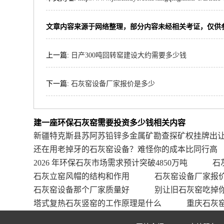
文章内容来源于网络整理，部分内容未经相关考证，仅供
上一篇:
日产300吨回转窑建设大约需要多少钱
下一篇:
石灰窑设备厂家报价是多少
建一座环保石灰窑需要投资多少钱相关内容
新疆特克斯县苏阿苏铅锌多金属矿勘查探矿权挂牌出
还在用老掉牙的石灰窑设备？难怪你的成本比同行高
2026 年环保石灰市场需求预计突破4850万吨
石
石灰立窑风帽的结构和作用
石灰窑设备厂家报
石灰窑设备那个厂家质量好
别让旧石灰窑吃掉
塔式复热石灰竖窑的工作原理是什么
重庆石灰