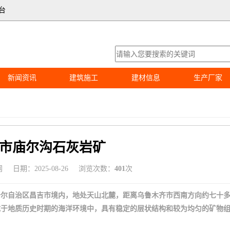
台
新闻资讯
建筑施工
建材信息
生产厂家
市庙尔沟石灰岩矿
网
日期：2025-08-26
浏览次数：
401
次
吾尔自治区昌吉市境内，地处天山北麓，距离乌鲁木齐市西南方向约七十
成于地质历史时期的海洋环境中，具有稳定的层状结构和较为均匀的矿物