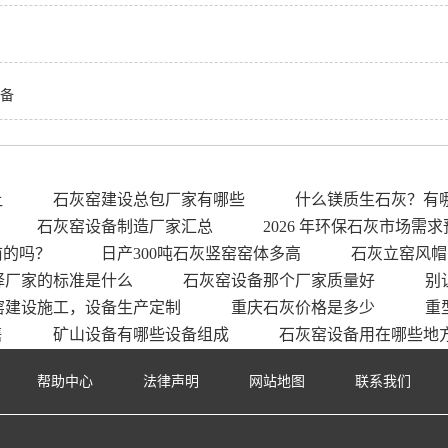
设备
让
石灰窑建设总包厂家有哪些
什么镁质生石灰？有
石灰窑设备制造厂家汇总
2026 年环保石灰市场需求
前的吗？
日产300吨石灰竖窑窑体多高
石灰立窑风帽
择厂家的标准是什么
石灰窑设备那个厂家质量好
别
窑建设施工，设备生产定制
重庆石灰价格是多少
重
售
矿山设备有哪些设备组成
石灰窑设备用在哪些地
帮助中心
法律声明
网站地图
联系我们