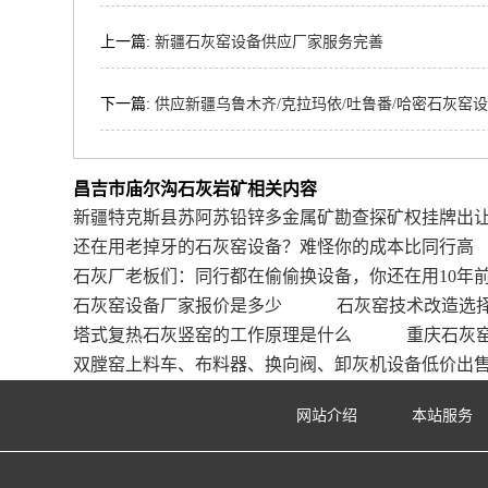
上一篇:
新疆石灰窑设备供应厂家服务完善
下一篇:
供应新疆乌鲁木齐/克拉玛依/吐鲁番/哈密石灰窑
昌吉市庙尔沟石灰岩矿相关内容
新疆特克斯县苏阿苏铅锌多金属矿勘查探矿权挂牌出
还在用老掉牙的石灰窑设备？难怪你的成本比同行高
石灰厂老板们：同行都在偷偷换设备，你还在用10年
石灰窑设备厂家报价是多少
石灰窑技术改造选
塔式复热石灰竖窑的工作原理是什么
重庆石灰
双膛窑上料车、布料器、换向阀、卸灰机设备低价出
网站介绍
本站服务