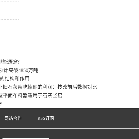
哪些通途？
预计突破4850万吨
的结构和作用
让旧石灰窑吃掉你的利润：技改前后数据对比
型平面布料器适用于石灰竖窑
方
网站合作
RSS订阅