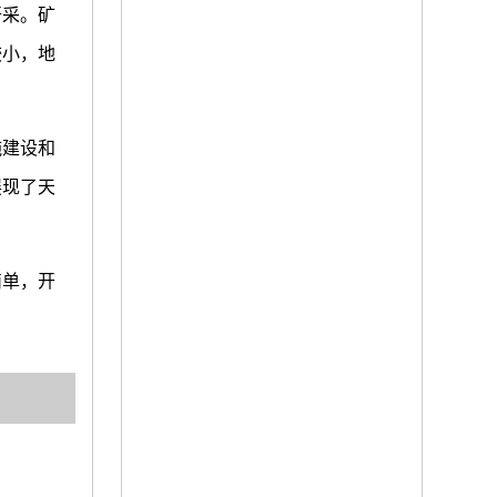
开采。矿
较小，地
施建设和
展现了天
简单，开
。